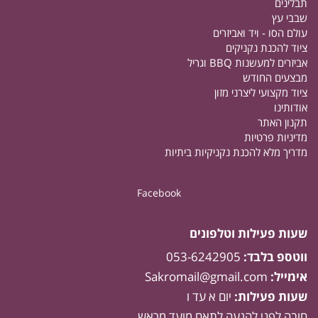
תבלינים
שבבי עץ
עולם הסו - ויד ואביזרים
ציוד להכנת נקניקים
אביזרים למעשנות BBQ וגריל
מבצעים החודש
ציוד מקצועי ליצרני מזון
אודותינו
תקנון האתר
מדיניות פרטיות
מדריך מלא להכנת נקניקיות ביתיות
Facebook
שעות פעילות וטלפונים
ווטספ בלבד:
053-6242905
אימייל:
Sakromail@gmail.com
שעות פעילות:
יום א עד ו
חובה לפני להגעה לתאם מועד מראש