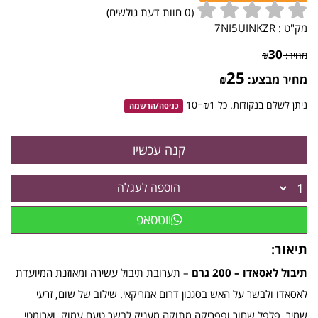
(
0
חוות דעת גולשים)
מק"ט :
7NI5UINKZR
30
מחיר:
₪
25
מחיר מבצע:
₪
ניתן לשלם בנקודות. כל ₪1=10
כניסה
/
הרשמה
הוספה לעגלה
ווטסאפ
תיאור:
תיבול לאסאדו – 200 גרם
– תערובת תיבול עשירה ומאוזנת המיועדת
לאסאדו ולבשר על האש בסגנון דרום אמריקאי. שילוב של שום, זרעי
שמיר, פלפל שחור ופפריקה מתוקה מעניק לבשר טעם עמוק, וארומטי ,