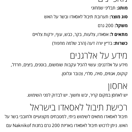
מותג:
תבליני שמחוני
סוג מוצר:
תערובת תיבול לאסאדו ובשר על האש
משקל:
200 גרם
מתאים ל:
אסאדו, צלעות, בקר, כבש, עוף, ירקות צלויים
כשרות:
בד״ץ יורה דעה (הרב שלמה מחפוד)
מידע על אלרגנים
מידע על אלרגנים: עשוי להכיל עקבות שומשום, בוטנים, ביצים, חרדל,
קוקוס, אגוזים, סויה, סלרי, צנובר וגלוטן.
אחסון
יש לאחסן במקום קריר, יבש וחשוך. יש לבדוק לפני השימוש.
רכישת תיבול לאסאדו בישראל
תיבול לאסאדו מתאים לשימוש ביתי, למטבחים מקצועיים ולחובבי בשר על
האש. ניתן לרכוש תיבול לאסאדו באריזת 200 גרם בחנות Naknikof עם