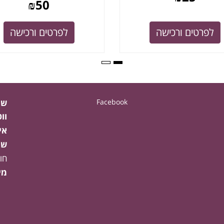
₪
50
לפרטים ורכישה
לפרטים ורכישה
Facebook
שע
וו
אי
שע
חו
מי