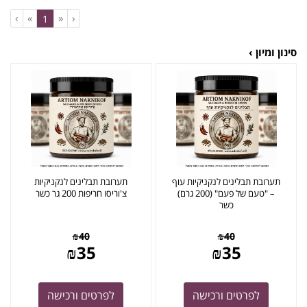
›
»
«
‹
(current)
1
סינון ומיון ›
תערובת תבלינים לנקניקיות עוף
תערובת תבלינים לנקניקיות
– "טעם של פעם" (200 גרם)
צ'וריסו חריפות 200 גר כשר
כשר
₪
40
₪
40
₪
35
₪
35
לפרטים ורכישה
לפרטים ורכישה