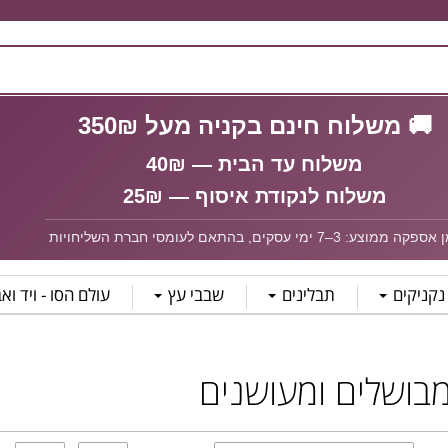
🚚 משלוח חינם בקניה מעל 350₪
משלוח עד הבית — 40₪
משלוח לנקודת איסוף — 25₪
פקה ממוצע: 3–7 ימי עסקים, בהתאם לעומסי חברת השליחויות
נקניקים
תבלינים
שבבי עץ
עולם הסו - ויד וא
מבושלים ומעושנים