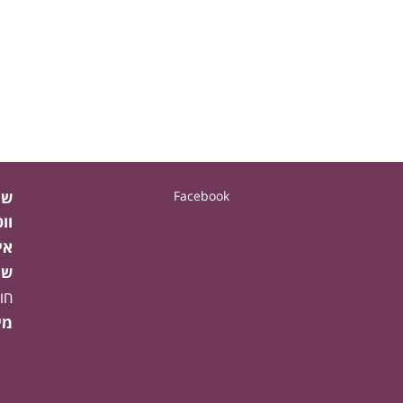
Facebook
שע
וו
אי
שע
חו
מי