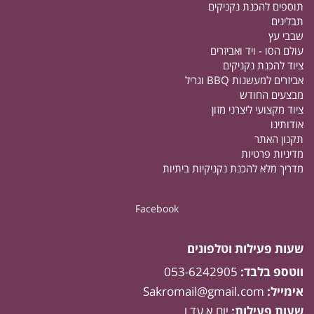
תוספים להכנת נקניקים
תבלינים
שבבי עץ
עולם הסו - ויד ואביזרים
ציוד להכנת נקניקים
אביזרים למעשנות BBQ וגריל
מבצעים החודש
ציוד מקצועי ליצרני מזון
אודותינו
תקנון האתר
מדיניות פרטיות
מדריך מלא להכנת נקניקיות ביתיות
Facebook
שעות פעילות וטלפונים
ווטספ בלבד:
053-6242905
אימייל:
Sakromail@gmail.com
שעות פעילות:
יום א עד ו