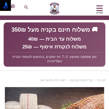
0
תפריט
🚚 משלוח חינם בקניה מעל 350₪
משלוח עד הבית — 40₪
משלוח לנקודת איסוף — 25₪
זמן אספקה ממוצע: 3–7 ימי עסקים, בהתאם לעומסי חברת
השליחויות
דף בית
ציוד להכנת נקניקים
רשת רולדה לבשר כשר