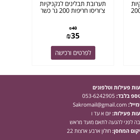
יות
תערובת תבלינים לנקניקיות
 – "טעם של פעם" (200
צ'וריסו חריפות 200 גר כשר
₪
40
₪
35
לפרטים ורכישה
ות פעילות וטלפונים
טספ בלבד:
053-6242905
מייל:
Sakromail@gmail.com
ות פעילות:
יום א עד ו
בה לפני להגעה לתאם מועד מראש
קום המחסן:
חולון ארבע ארצות 22