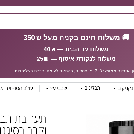
🚚 משלוח חינם בקניה מעל 350₪
משלוח עד הבית — 40₪
משלוח לנקודת איסוף — 25₪
פקה ממוצע: 3–7 ימי עסקים, בהתאם לעומסי חברת השליחויות
תבלינים
נקניקים
שבבי עץ
עולם הסו - ויד וא
תערובת תבלי
וקבב בסיגנון מזרחי