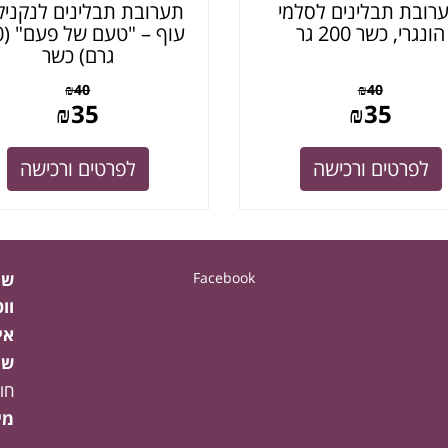
רובת תבלינים לסלמי
תערובת תבלינים לנקניק
הונגרי, כשר 200 גר
עוף
גרם) כשר
₪
40
₪
40
₪
35
₪
35
לפרטים ורכישה
לפרטים ורכישה
Facebook
שע
וו
אי
שע
חו
מי