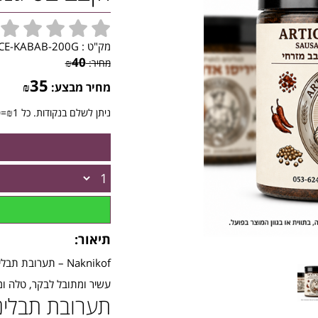
מק"ט :
ICE-KABAB-200G
40
מחיר:
₪
35
מחיר מבצע:
₪
ניתן לשלם בנקודות. כל ₪1=10
תיאור:
Naknikof – תערובת
עשיר ומתובל לבקר, טלה ומ
תערובת תבליני