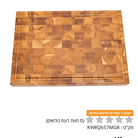
ישנם 1 מוצרים זמינים במלאי.
(
0
חוות דעת גולשים)
מק"ט :
K9WQ657MGR