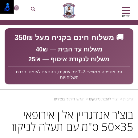
0
תפריט
🚚 משלוח חינם בקניה מעל 350₪
משלוח עד הבית — 40₪
משלוח לנקודת איסוף — 25₪
זמן אספקה ממוצע: 3–7 ימי עסקים, בהתאם לעומסי חברת
השליחויות
דף בית
ציוד להכנת נקניקים
קרשי חיתוך ובוצ'רים
בוצ'ר אנדגריין אלון אירופאי
35×50 ס"מ עם תעלה לניקוז