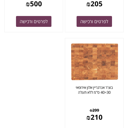
₪
500
₪
205
לפרטים ורכישה
לפרטים ורכישה
בוצ'ר אנדגריין אלון אירופאי
30×40 ס"מ ללא תעלה
₪
299
₪
210