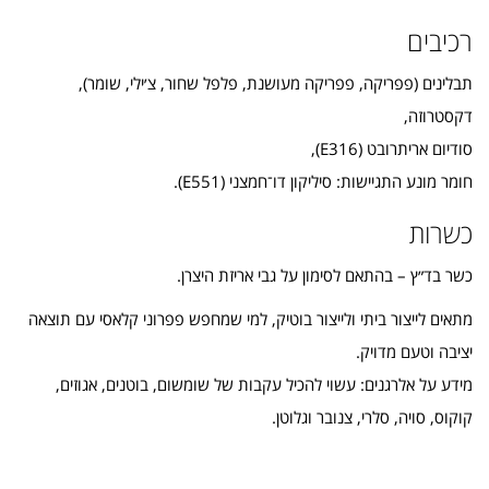
רכיבים
תבלינים (פפריקה, פפריקה מעושנת, פלפל שחור, צ׳ילי, שומר),
דקסטרוזה,
סודיום אריתרובט (E316),
חומר מונע התגיישות: סיליקון דו־חמצני (E551).
כשרות
כשר בד״ץ – בהתאם לסימון על גבי אריזת היצרן.
מתאים לייצור ביתי ולייצור בוטיק, למי שמחפש פפרוני קלאסי עם תוצאה
יציבה וטעם מדויק.
מידע על אלרגנים: עשוי להכיל עקבות של שומשום, בוטנים, אגוזים,
קוקוס, סויה, סלרי, צנובר וגלוטן.