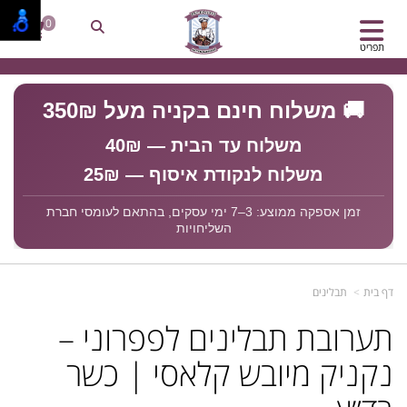
0
תפריט
🚚 משלוח חינם בקניה מעל 350₪
משלוח עד הבית — 40₪
משלוח לנקודת איסוף — 25₪
זמן אספקה ממוצע: 3–7 ימי עסקים, בהתאם לעומסי חברת
השליחויות
דף בית
תבלינים
תערובת תבלינים לפפרוני –
נקניק מיובש קלאסי | כשר