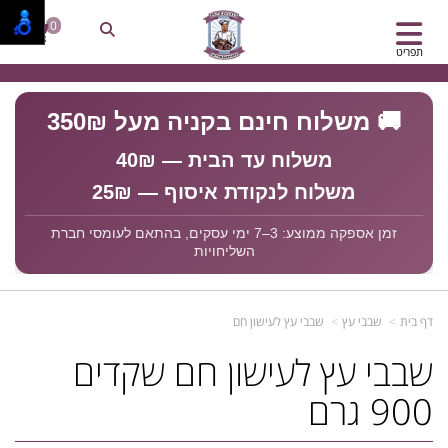
0
תפריט
🚚 משלוח חינם בקניה מעל 350₪
משלוח עד הבית — 40₪
משלוח לנקודת איסוף — 25₪
זמן אספקה ממוצע: 3–7 ימי עסקים, בהתאם לעומסי חברת
השליחויות
דף בית
שבבי עץ
שבבי עץ לעישון חם
שבבי עץ לעישון חם שקדים
900 גרם