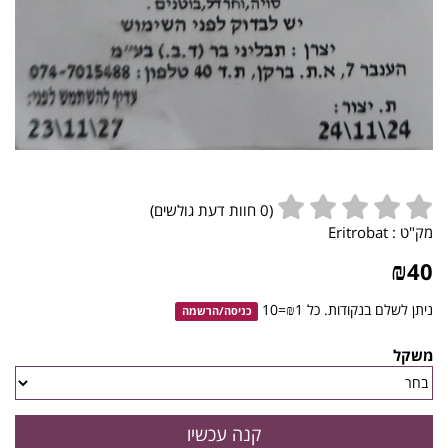
(
0
חוות דעת גולשים)
מק"ט :
Eritrobat
₪
40
ניתן לשלם בנקודות. כל ₪1=10
כניסה
/
הרשמה
משקל