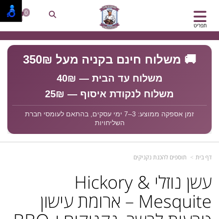
0
תפריט
🚚 משלוח חינם בקניה מעל 350₪
משלוח עד הבית — 40₪
משלוח לנקודת איסוף — 25₪
זמן אספקה ממוצע: 3–7 ימי עסקים, בהתאם לעומסי חברת
השליחויות
דף בית
תוספים להכנת נקניקים
עשן נוזלי Hickory &
Mesquite – ארומת עישון