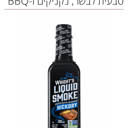
טבעית לבשר, נקניקים ו-BBQ