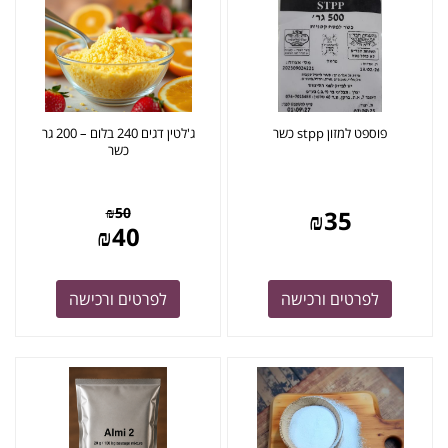
פוספט למזון stpp כשר
ג'לטין דגים 240 בלום – 200 גר
כשר
₪
50
₪
35
₪
40
לפרטים ורכישה
לפרטים ורכישה