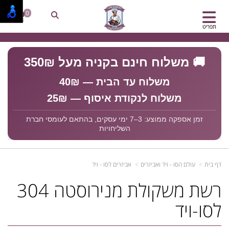
0
תפריט
🚚 משלוח חינם בקניה מעל 350₪
משלוח עד הבית — 40₪
משלוח לנקודת איסוף — 25₪
זמן אספקה ממוצע: 3–7 ימי עסקים, בהתאם לעומסי חברת
השליחויות
דף בית
עולם הסו - ויד ואביזרים
אביזרים לסו - ויד
רשת משקולת מנירוסטה 304
לסו-ויד