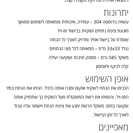
לתוצאה אחידה ומדויקת מקצה לקצה.
יתרונות
עשויה נירוסטה 304 – עמידה, איכותית ומתאימה לשימוש ממושך
מונעת ציפת נתחים ושקיות בבישול סו-ויד
שומרת על בישול אחיד ומדויק לאורך כל הנתח
גודל 33x33 ס"מ – מתאימה לכל סוגי הנתחים
משקל 585 גרם – מספק יציבות ושקיעה יעילה
קלה לניקוי ולאחסון
אופן השימוש
הכניסו את הנתח לשקית ואקום וסגרו אותה כרגיל. הניחו את הנתח בסיר
הסו-ויד, והוסיפו את רשת המשקולת מעל השקית כך שתחזיק אותה
שקועה במים. משקל הרשת ימנע את ציפת הנתח וישמור עליו טבול
לאורך כל זמן הבישול.
מאפיינים