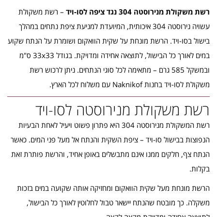
רשת משקולת מנירוסטה 304 נגד ציפה לסו-ויד
– רשת משקולת
עשויה נירוסטה 304 איכותית, המיועדת למניעת ציפת נתחים במהלך
בישול בסו-ויד. הרשת מונחת על שקית הוואקום ושומרת על הנתח שקוע
במים לאורך כל הבישול, לתוצאה אחידה ומדויקת. בגודל 33x33 ס"מ
ובמשקל 585 גרם – מתאימה לכל סוגי הנתחים. ניתן לרכוש רשת
משקולת לסו-ויד בחנות Naknikof עם משלוח לכל הארץ.
רשת משקולת מנירוסטה לסו-ויד
רשת המשקולת מנירוסטה 304 היא פתרון פשוט ויעיל לאחת הבעיות
הנפוצות בבישול סו-ויד – ציפת השקית והנתח אל מעל פני המים. כאשר
הנתח צף, חלקים ממנו אינם מתבשלים באופן אחיד, והרשת פותרת זאת
בקלות.
הרשת מונחת מעל שקית הוואקום ומחזיקה אותה שקועה במים בזכות
משקלה. כך מובטח שהנתח יישאר טבול לחלוטין לאורך כל הבישול,