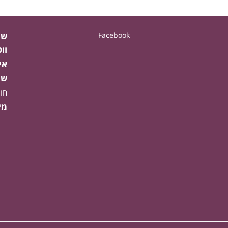
Facebook
שע
וו
אי
שע
חו
מי