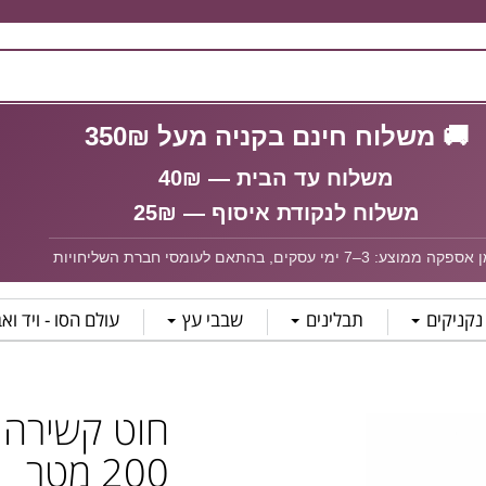
🚚 משלוח חינם בקניה מעל 350₪
משלוח עד הבית — 40₪
משלוח לנקודת איסוף — 25₪
פקה ממוצע: 3–7 ימי עסקים, בהתאם לעומסי חברת השליחויות
נקניקים
תבלינים
שבבי עץ
עולם הסו - ויד וא
200 מטר