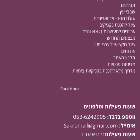
תבלינים
שבבי עץ
עולם הסו - ויד ואביזרים
ציוד להכנת נקניקים
אביזרים למעשנות BBQ וגריל
מבצעים החודש
ציוד מקצועי ליצרני מזון
אודותינו
תקנון האתר
מדיניות פרטיות
מדריך מלא להכנת נקניקיות ביתיות
Facebook
שעות פעילות וטלפונים
ווטספ בלבד:
053-6242905
אימייל:
Sakromail@gmail.com
שעות פעילות:
יום א עד ו