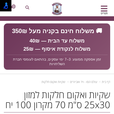
0
תפריט
🚚 משלוח חינם בקניה מעל 350₪
משלוח עד הבית — 40₪
משלוח לנקודת איסוף — 25₪
זמן אספקה ממוצע: 3–7 ימי עסקים, בהתאם לעומסי חברת
השליחויות
דף בית
עולם הסו - ויד ואביזרים
שקיות ואקום חלקות
שקיות ואקום חלקות למזון
25x30 ס"מ 70 מקרון 100 יח