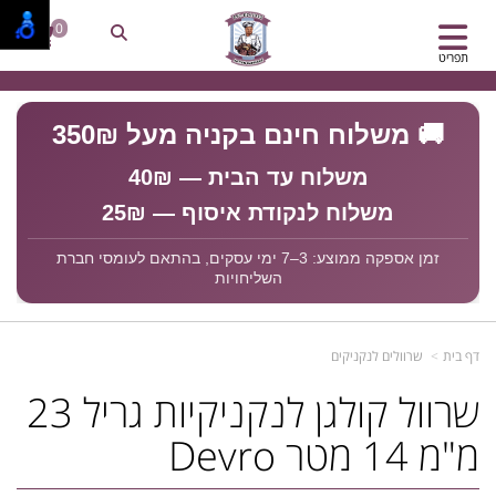
0
תפריט
🚚 משלוח חינם בקניה מעל 350₪
משלוח עד הבית — 40₪
משלוח לנקודת איסוף — 25₪
זמן אספקה ממוצע: 3–7 ימי עסקים, בהתאם לעומסי חברת
השליחויות
דף בית
שרוולים לנקניקים
שרוול קולגן לנקניקיות גריל 23
מ"מ 14 מטר Devro