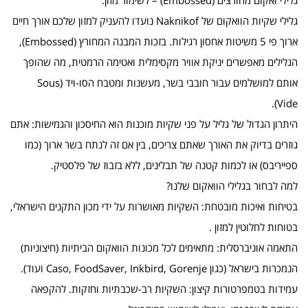
גלילי ואקום מחורצים (Embossed) – לשימור מזון.
​גלילי שקיות הוואקום של Naknikof נועדו להעניק למזון שלכם אורך חיים
ארוך פי 5 משיטות אחסון רגילות. בזכות המבנה המחורץ (Embossed),
הגלילים מאפשרים יניקת אוויר מקסימלית ואטימה הרמטית, מה שהופך
אותם למושלמים עבור חובבי בשר, מעשנות ומטבח הסו-ויד (Sous
Vide).
​היתרון הגדול של גליל על פני שקיות מוכנות הוא החיסכון והגמישות: אתם
גוזרים בדיוק את האורך שאתם צריכים, בין אם זה לנתח בשר ארוך (כמו
ספייריבס) או לכמות קטנה של תבלינים, ללא בזבוז של פלסטיק.
​למה לבחור בגלילי הוואקום שלנו?
​בטיחות ואיכות מובטחת: השקיות מאושרות על ידי מכון התקנים הישראלי,
בטוחות לחלוטין למזון .
​התאמה אוניברסלית: מתאימים לכל מכונות הוואקום הביתיות (חיצוניות)
הנמכרות בישראל (כגון Caso, FoodSaver, Inkbird, Gorenje ועוד).
​עמידות בטמפרטורות קיצון: השקיות רב-שכבתיות וחזקות. להקפאה